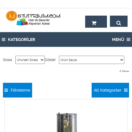
Hoşgeldiniz,
KATEGORİLER
MENÜ
Sırala
Göster
4
Ürün
Filtreleme
Alt Kategoriler