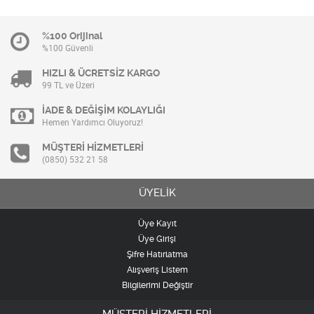
%100 Orijinal
%100 Güvenli
HIZLI & ÜCRETSİZ KARGO
99 TL ve Üzeri
İADE & DEĞİŞİM KOLAYLIĞI
Hemen Yardımcı Oluyoruz!
MÜŞTERİ HİZMETLERİ
(0850) 532 21 58
ÜYELİK
Üye Kayıt
Üye Girişi
Şifre Hatırlatma
Alışveriş Listem
Bilgilerimi Değiştir