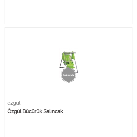
özgül
Özgül Bücürük Salıncak