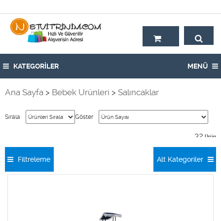
Hoşgeldiniz,
KATEGORİLER
MENÜ
Ana Sayfa
>
Bebek Ürünleri
>
Salıncaklar
Sırala
Göster
32
Ürün
Filtreleme
Alt Kategoriler