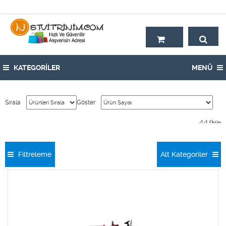
Hoşgeldiniz,
KATEGORİLER
MENÜ
Sırala
Göster
44
Ürün
Filtreleme
Alt Kategoriler