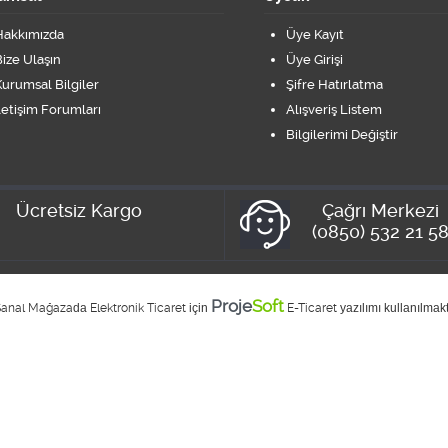
Hakkımızda
Üye Kayıt
ize Ulaşın
Üye Girişi
urumsal Bilgiler
Şifre Hatırlatma
letişim Forumları
Alışveriş Listem
Bilgilerimi Değiştir
Ücretsiz Kargo
Çağrı Merkezi
(0850) 532 21 5
Proje
Soft
Sanal Mağaza
da
Elektronik Ticaret
için
E-Ticaret
yazılımı kullanılmakt