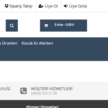
Sipariş Takip
Üye Ol
Üye Girişi
0 ürün
-
0,00
₺
s Ürünleri
Kücük Ev Aletleri
YLIĞI
MÜŞTERİ HİZMETLERİ
(0850) 532 21 58
Müşteri Hizmetleri