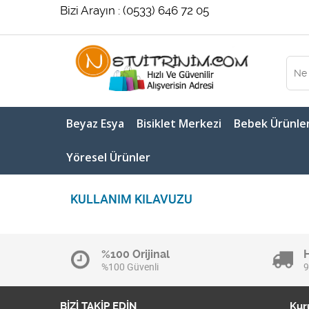
Bizi Arayın : (0533) 646 72 05
Beyaz Esya
Bisiklet Merkezi
Bebek Ürünler
Yöresel Ürünler
KULLANIM KILAVUZU
%100 Orijinal
%100 Güvenli
9
BİZİ TAKİP EDİN
Kur