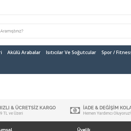
i
Akülü Arabalar
Isıtıcılar Ve Soğutcular
Spor / Fitnes
HIZLI & ÜCRETSİZ KARGO
İADE & DEĞİŞİM KOLA
9 TL ve Üzeri
Hemen Yardımcı Oluyoruz!
umsal
Üyelik