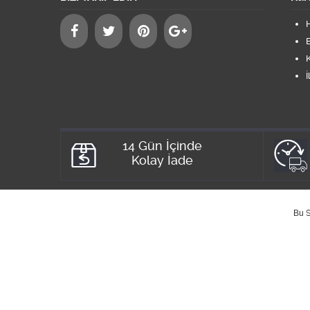
B
K
İ
14 Gün İçinde
Kolay İade
Bu