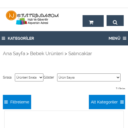
Hoşgeldiniz,
KATEGORİLER
MENÜ
Ana Sayfa
>
Bebek Ürünleri
>
Salıncaklar
Sırala
Göster
1
Ürün
Filtreleme
Alt Kategoriler