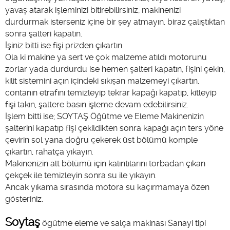
yavaş atarak işleminizi bitirebilirsiniz; makinenizi
durdurmak isterseniz içine bir şey atmayın, biraz çalıştıktan
sonra şalteri kapatın.
İşiniz bitti ise fişi prizden çıkartın.
Ola ki makine ya sert ve çok malzeme atıldı motorunu
zorlar yada durdurdu ise hemen şalteri kapatın, fişini çekin,
kilit sistemini açın içindeki sıkışan malzemeyi çıkartın,
contanın etrafını temizleyip tekrar kapağı kapatıp, kitleyip
fişi takın, şaltere basın işleme devam edebilirsiniz.
İşlem bitti ise; SOYTAŞ Öğütme ve Eleme Makinenizin
şalterini kapatıp fişi çekildikten sonra kapağı açın ters yöne
çevirin sol yana doğru çekerek üst bölümü komple
çıkartın, rahatça yıkayın.
Makinenizin alt bölümü için kalıntılarını torbadan çıkan
çekçek ile temizleyin sonra su ile yıkayın.
Ancak yıkama sırasında motora su kaçırmamaya özen
gösteriniz.
Soytaş
ögütme eleme ve salça makinası Sanayi tipi