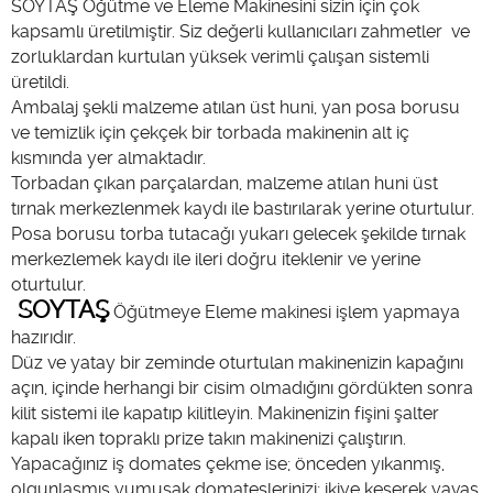
SOYTAŞ Öğütme ve Eleme Makinesini sizin için çok
kapsamlı üretilmiştir. Siz değerli kullanıcıları zahmetler ve
zorluklardan kurtulan yüksek verimli çalışan sistemli
üretildi.
Ambalaj şekli malzeme atılan üst huni, yan posa borusu
ve temizlik için çekçek bir torbada makinenin alt iç
kısmında yer almaktadır.
Torbadan çıkan parçalardan, malzeme atılan huni üst
tırnak merkezlenmek kaydı ile bastırılarak yerine oturtulur.
Posa borusu torba tutacağı yukarı gelecek şekilde tırnak
merkezlemek kaydı ile ileri doğru iteklenir ve yerine
oturtulur.
SOYTAŞ
Öğütmeye Eleme makinesi işlem yapmaya
hazırıdır.
Düz ve yatay bir zeminde oturtulan makinenizin kapağını
açın, içinde herhangi bir cisim olmadığını gördükten sonra
kilit sistemi ile kapatıp kilitleyin. Makinenizin fişini şalter
kapalı iken topraklı prize takın makinenizi çalıştırın.
Yapacağınız iş domates çekme ise; önceden yıkanmış,
olgunlaşmış yumuşak domateslerinizi; ikiye keserek yavaş,