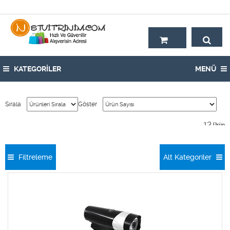
Hoşgeldiniz,
KATEGORİLER
MENÜ
Sırala
Göster
13
Ürün
Filtreleme
Alt Kategoriler