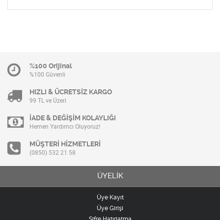
%100 Orijinal
%100 Güvenli
HIZLI & ÜCRETSİZ KARGO
99 TL ve Üzeri
İADE & DEĞİŞİM KOLAYLIĞI
Hemen Yardımcı Oluyoruz!
MÜŞTERİ HİZMETLERİ
(0850) 532 21 58
ÜYELİK
Üye Kayıt
Üye Girişi
Şifre Hatırlatma