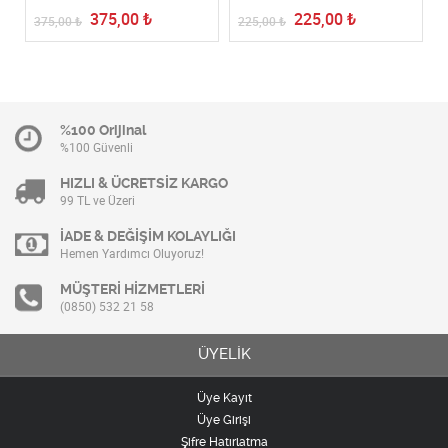
375,00
₺
225,00
₺
375,00
₺
225,00
₺
%100 Orijinal
%100 Güvenli
HIZLI & ÜCRETSİZ KARGO
99 TL ve Üzeri
İADE & DEĞİŞİM KOLAYLIĞI
Hemen Yardımcı Oluyoruz!
MÜŞTERİ HİZMETLERİ
(0850) 532 21 58
ÜYELİK
Üye Kayıt
Üye Girişi
Şifre Hatırlatma