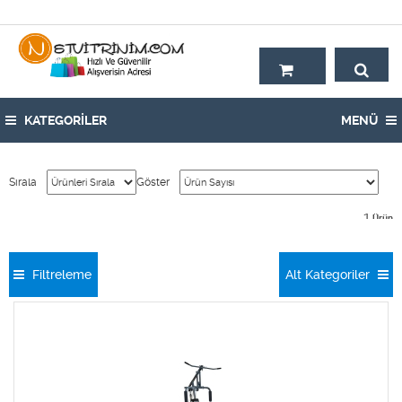
Hoşgeldiniz,
KATEGORİLER
MENÜ
Sırala
Göster
1
Ürün
Filtreleme
Alt Kategoriler