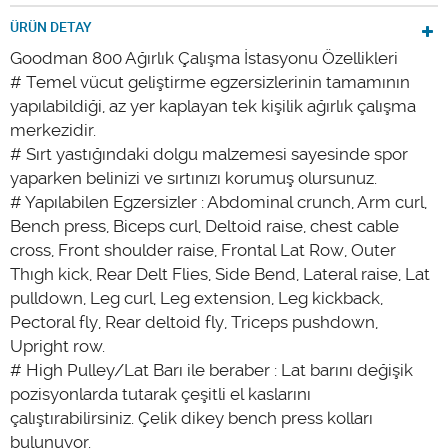
ÜRÜN DETAY
Goodman 800 Ağırlık Çalışma İstasyonu Özellikleri
# Temel vücut geliştirme egzersizlerinin tamamının
yapılabildiği, az yer kaplayan tek kişilik ağırlık çalışma
merkezidir.
# Sırt yastığındaki dolgu malzemesi sayesinde spor
yaparken belinizi ve sırtınızı korumuş olursunuz.
# Yapılabilen Egzersizler : Abdominal crunch, Arm curl,
Bench press, Biceps curl, Deltoid raise, chest cable
cross, Front shoulder raise, Frontal Lat Row, Outer
Thıgh kick, Rear Delt Flies, Side Bend, Lateral raise, Lat
pulldown, Leg curl, Leg extension, Leg kickback,
Pectoral fly, Rear deltoid fly, Triceps pushdown,
Upright row.
# High Pulley/Lat Barı ile beraber : Lat barını değişik
pozisyonlarda tutarak çeşitli el kaslarını
çalıştırabilirsiniz. Çelik dikey bench press kolları
bulunuyor.