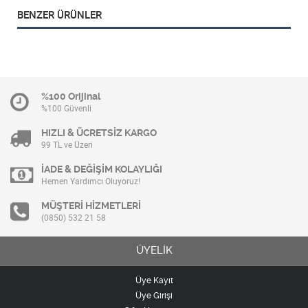
BENZER ÜRÜNLER
%100 Orijinal
%100 Güvenli
HIZLI & ÜCRETSİZ KARGO
99 TL ve Üzeri
İADE & DEĞİŞİM KOLAYLIĞI
Hemen Yardımcı Oluyoruz!
MÜŞTERİ HİZMETLERİ
(0850) 532 21 58
ÜYELİK
Üye Kayıt
Üye Girişi