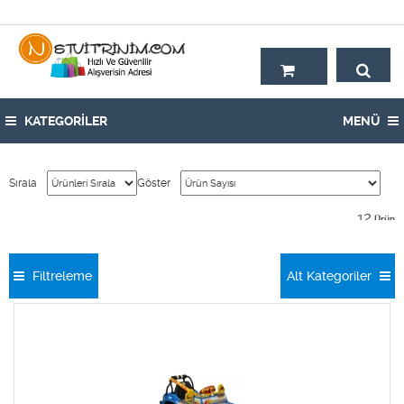
Hoşgeldiniz,
KATEGORİLER
MENÜ
Sırala
Göster
12
Ürün
Filtreleme
Alt Kategoriler