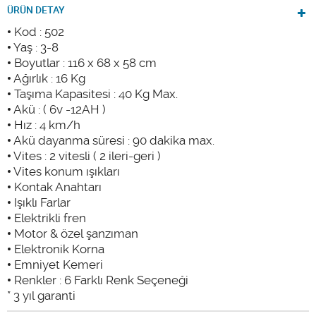
ÜRÜN DETAY
• Kod : 502
• Yaş : 3-8
• Boyutlar : 116 x 68 x 58 cm
• Ağırlık : 16 Kg
• Taşıma Kapasitesi : 40 Kg Max.
• Akü : ( 6v -12AH )
• Hız : 4 km/h
• Akü dayanma süresi : 90 dakika max.
• Vites : 2 vitesli ( 2 ileri-geri )
• Vites konum ışıkları
• Kontak Anahtarı
• Işıklı Farlar
• Elektrikli fren
• Motor & özel şanzıman
• Elektronik Korna
• Emniyet Kemeri
• Renkler : 6 Farklı Renk Seçeneği
* 3 yıl garanti