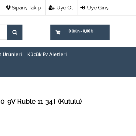
Sipariş Takip
Üye Ol
Üye Girişi
0 ürün
-
0,00
₺
s Ürünleri
Kücük Ev Aletleri
-9V Ruble 11-34T (Kutulu)