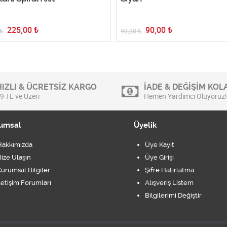
225,00
₺
90,00
₺
₺
90,00
₺
HIZLI & ÜCRETSİZ KARGO
İADE & DEĞİŞİM KOLA
9 TL ve Üzeri
Hemen Yardımcı Oluyoruz!
umsal
Üyelik
Hakkımızda
Üye Kayıt
ize Ulaşın
Üye Girişi
urumsal Bilgiler
Şifre Hatırlatma
letişim Forumları
Alışveriş Listem
Bilgilerimi Değiştir