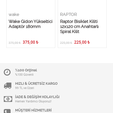
wake
RAPTOR
Wake Gidon Yükseltici
Raptor Bisiklet Kiliti
Adaptör 180mm
12x120 cm Anahtarlı
Spiral Kilit
375,00
₺
225,00
₺
375,00
₺
225,00
₺
%100 Orijinal
%100 Güvenli
HIZLI & ÜCRETSİZ KARGO
99 TL ve Üzeri
İADE & DEĞİŞİM KOLAYLIĞI
Hemen Yardımcı Oluyoruz!
MÜŞTERİ HİZMETLERİ