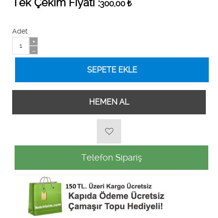
Tek Çekim Fiyatı :
300,00
₺
Adet
+
-
HEMEN AL
Telefon Sipariş