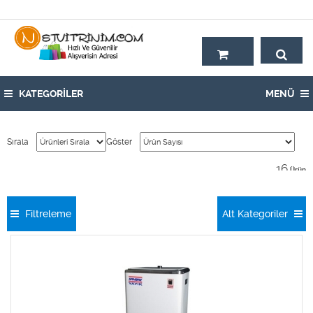
Hoşgeldiniz,
KATEGORİLER
MENÜ
Sırala
Göster
16
Ürün
Filtreleme
Alt Kategoriler