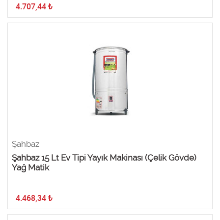
4.707,44
₺
Şahbaz
Şahbaz 15 Lt Ev Tipi Yayık Makinası (Çelik Gövde)
Yağ Matik
4.468,34
₺