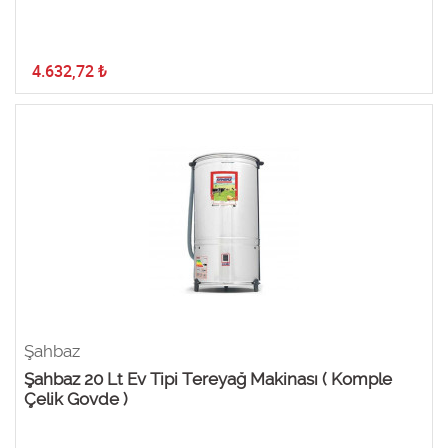
4.632,72
₺
Şahbaz
Şahbaz 20 Lt Ev Tipi Tereyağ Makinası ( Komple
Çelik Govde )