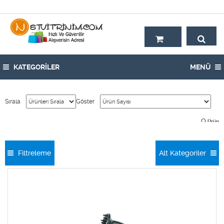
Hoşgeldiniz,
KATEGORİLER
MENÜ
Sırala
Göster
9
Ürün
Filtreleme
Alt Kategoriler