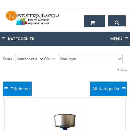
Hoşgeldiniz,
KATEGORİLER
MENÜ
Sırala
Göster
1
Ürün
Filtreleme
Alt Kategoriler