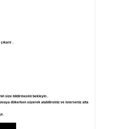
çıkarır .
n size bildirmesini bekleyin .
ovaya dökerken süzerek alabilirsiniz ve isterseniz alta
ur.