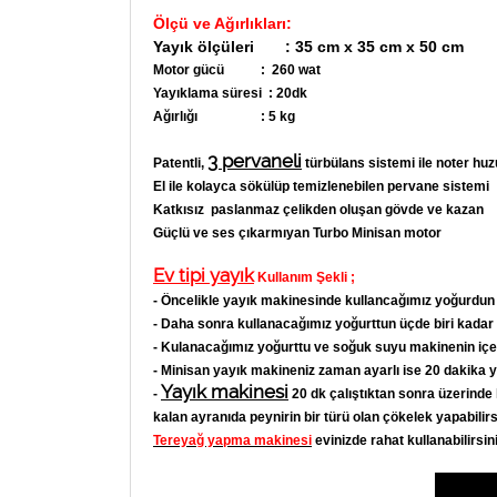
Ölçü ve Ağırlıkları:
Yayık ölçüleri : 35 cm x 35 cm x 50 cm
Motor gücü : 260 wat
Yayıklama süresi : 20dk
Ağırlığı : 5 kg
3 pervaneli
Patentli,
türbülans sistemi ile noter hu
El ile kolayca sökülüp temizlenebilen pervane sistemi
Katkısız paslanmaz çelikden oluşan gövde ve kazan
Güçlü ve ses çıkarmıyan Turbo Minisan motor
Ev tipi yayık
Kullanım Şekli
;
- Öncelikle yayık makinesinde kullancağımız yoğurdun 
- Daha sonra kullanacağımız yoğurttun üçde biri kadar
- Kulanacağımız yoğurttu ve soğuk suyu makinenin içe
- Minisan yayık makineniz zaman ayarlı ise 20 dakika ya
Yayık makinesi
-
20 dk çalıştıktan sonra üzerinde 
kalan ayranıda peynirin bir türü olan çökelek yapabilirsi
Tereyağ yapma makinesi
evinizde rahat kullanabilirsi