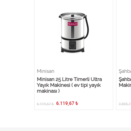
Minisan
Şahb
k Makinesi
Minisan 25 Litre Timerli Ultra
Şahba
e)
Yayık Makinesi ( ev tipi yayık
Makin
makinası )
6.119,67
₺
6.119,67
₺
3.805,7