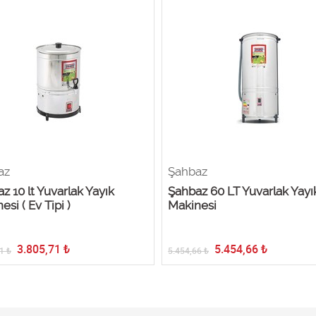
az
Şahbaz
z 10 lt Yuvarlak Yayık
Şahbaz 60 LT Yuvarlak Yayı
esi ( Ev Tipi )
Makinesi
3.805,71
₺
5.454,66
₺
1
₺
5.454,66
₺