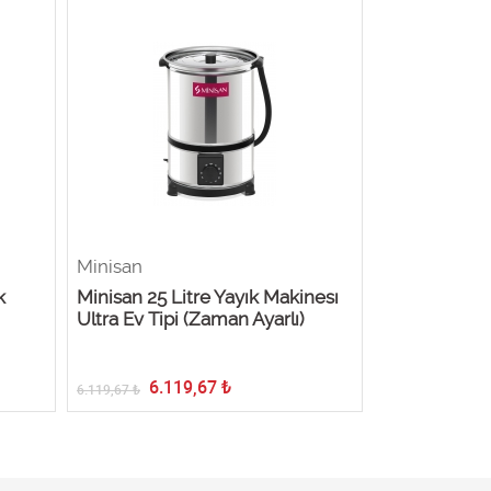
Minisan
Minisan
k
Minisan 25 Litre Yayık Makinesı
Minisan 37 L
Ultra Ev Tipi (Zaman Ayarlı)
Yayık Makina
6.119,67
₺
6.99
6.119,67
₺
6.993,91
₺