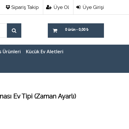
Sipariş Takip
Üye Ol
Üye Girişi
0 ürün
-
0,00
₺
s Ürünleri
Kücük Ev Aletleri
nası Ev Tipi (Zaman Ayarlı)