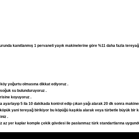
zurunda kanıtlanmış 1 pervaneli yayık makinelerine göre %11 daha fazla tereyağ 
köy yoğurtu olmasına dikkat ediyoruz .
 soğuk su bulunduruyoruz .
risine koyuyoruz .
 ayarlayıp 5 ila 10 dakikada kontrol edip çıkan yağı alarak 20 dk sonra makineni
köpük yani tereyağ birikiyor bu köpüğü kaşıkla alarak veya türbetle büyük bir k
niz .
niz az yer kaplar komple çekik gövdesi ile paslanmaz türk standartlarına uygund