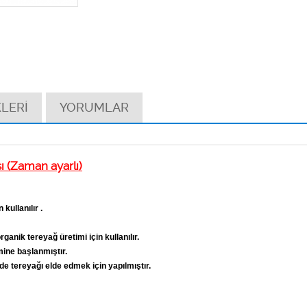
LERİ
YORUMLAR
sı (Zaman ayarlı)
ullanılır .
nik tereyağ üretimi için kullanılır.
mine başlanmıştır.
e tereyağı elde edmek için yapılmıştır.