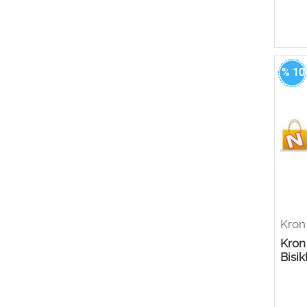
% 10
Kron
Kron
Bisik