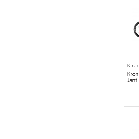
Kron
Kron
Jant 