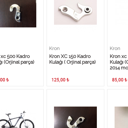
Kron
Kron
 xc 500 Kadro
Kron XC 150 Kadro
Kron xc
ı (Orjinal parça)
Kulağı ( Orjinal parça)
Kulağı (
2014 mo
,00
₺
125,00
₺
85,00
₺
0