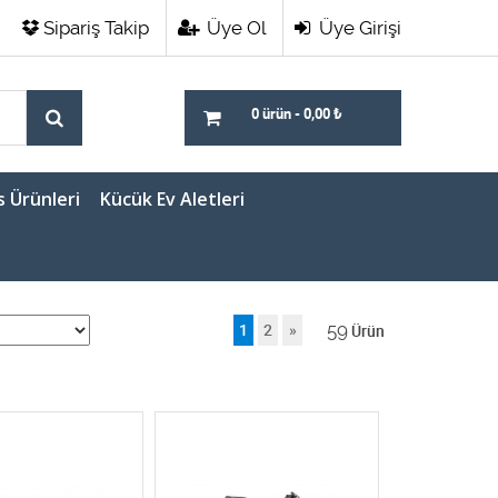
Sipariş Takip
Üye Ol
Üye Girişi
0 ürün
-
0,00
₺
s Ürünleri
Kücük Ev Aletleri
59
1
2
»
Ürün