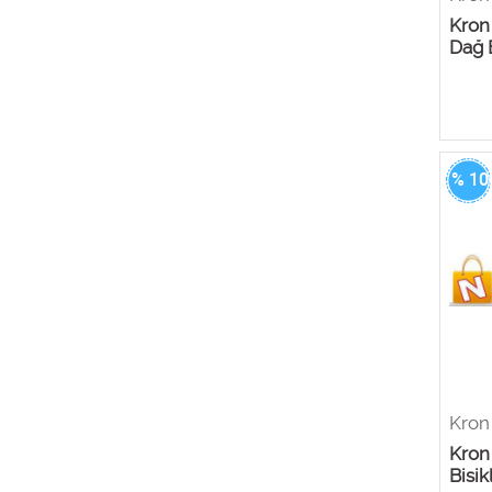
Kron
Dağ B
% 10
Kron
Kron
Bisik