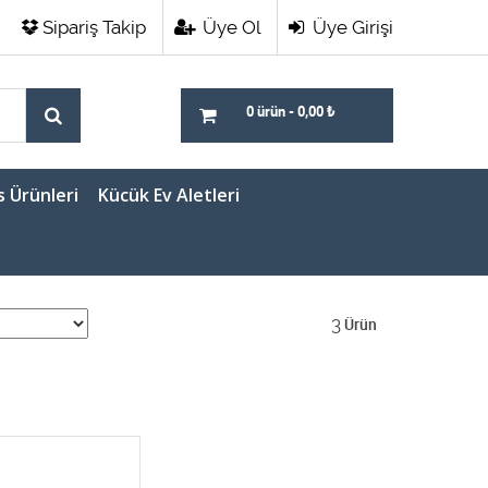
Sipariş Takip
Üye Ol
Üye Girişi
0 ürün
-
0,00
₺
s Ürünleri
Kücük Ev Aletleri
3
Ürün