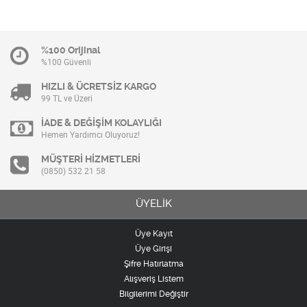
%100 Orijinal
%100 Güvenli
HIZLI & ÜCRETSİZ KARGO
99 TL ve Üzeri
İADE & DEĞİŞİM KOLAYLIĞI
Hemen Yardımcı Oluyoruz!
MÜŞTERİ HİZMETLERİ
(0850) 532 21 58
ÜYELİK
Üye Kayıt
Üye Girişi
Şifre Hatırlatma
Alışveriş Listem
Bilgilerimi Değiştir