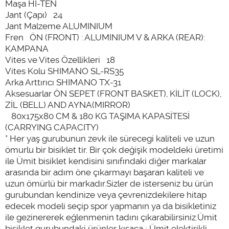
Maşa HI-TEN
Jant (Çapı) 24
Jant Malzeme ALUMINIUM
Fren ÖN (FRONT) : ALUMINIUM V & ARKA (REAR):
KAMPANA
Vites ve Vites Özellikleri 18
Vites Kolu SHIMANO SL-RS35
Arka Arttırıcı SHIMANO TX-31
Aksesuarlar ÖN SEPET (FRONT BASKET), KİLİT (LOCK),
ZİL (BELL) AND AYNA(MIRROR)
80x175x80 CM & 180 KG TAŞIMA KAPASİTESİ
(CARRYING CAPACITY)
* Her yaş gurubunun zevk ile sürecegi kaliteli ve uzun
ömurlu bir bisiklet tir. Bir çok değişik modeldeki üretimi
ile Ümit bisiklet kendisini sınıfındaki diğer markalar
arasında bir adım öne çıkarmayı başaran kaliteli ve
uzun ömürlü bir markadır.Sizler de isterseniz bu ürün
gurubundan kendinize veya çevrenizdekilere hitap
edecek modeli seçip spor yapmanın ya da bisikletiniz
ile gezinererek eğlenmenin tadını çıkarabilirsiniz.Ümit
bisiklet gurubundaki ürünler kısaca ; Ümit elektirikli