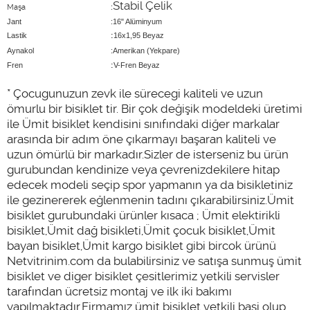
Stabil Çelik
Maşa
:
Jant
:16" Alüminyum
:
Lastik
16x1,95 Beyaz
Aynakol
:Amerikan (Yekpare)
:
Fren
V-Fren Beyaz
* Çocugunuzun zevk ile sürecegi kaliteli ve uzun
ömurlu bir bisiklet tir. Bir çok değişik modeldeki üretimi
ile Ümit bisiklet kendisini sınıfındaki diğer markalar
arasında bir adım öne çıkarmayı başaran kaliteli ve
uzun ömürlü bir markadır.Sizler de isterseniz bu ürün
gurubundan kendinize veya çevrenizdekilere hitap
edecek modeli seçip spor yapmanın ya da bisikletiniz
ile gezinererek eğlenmenin tadını çıkarabilirsiniz.Ümit
bisiklet gurubundaki ürünler kısaca ; Ümit elektirikli
bisiklet,Ümit dağ bisikleti,Ümit çocuk bisiklet,Ümit
bayan bisiklet,Ümit kargo bisiklet gibi bircok ürünü
Netvitrinim.com da bulabilirsiniz ve satışa sunmuş ümit
bisiklet ve diger bisiklet çesitlerimiz yetkili servisler
tarafından ücretsiz montaj ve ilk iki bakımı
yapılmaktadır.Firmamız ümit bisiklet yetkili basi olup