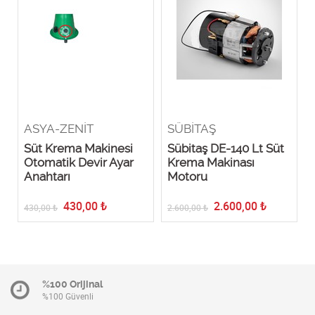
ASYA-ZENİT
SÜBİTAŞ
Süt Krema Makinesi
Sübitaş DE-140 Lt Süt
l
Otomatik Devir Ayar
Krema Makinası
Anahtarı
Motoru
430,00
₺
2.600,00
₺
430,00
₺
2.600,00
₺
%100 Orijinal
%100 Güvenli