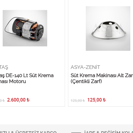
TAŞ
ASYA-ZENİT
aş DE-140 Lt Süt Krema
Süt Krema Makinası Alt Zar
nası Motoru
(Çentikli Zarf)
2.600,00
₺
125,00
₺
0
₺
125,00
₺