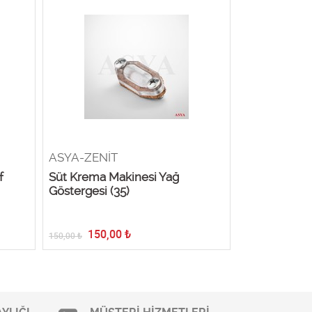
ASYA-ZENİT
ASYA-ZENİ
f
Süt Krema Makinesi Yağ
Süt Krema M
Göstergesi (35)
Teli
150,00
₺
58,85
150,00
₺
58,85
₺