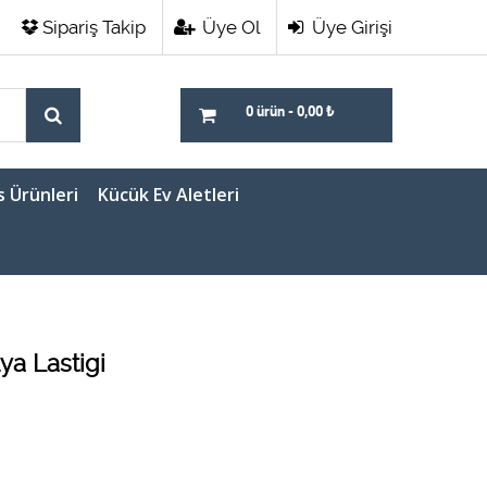
Sipariş Takip
Üye Ol
Üye Girişi
0 ürün
-
0,00
₺
s Ürünleri
Kücük Ev Aletleri
ya Lastigi