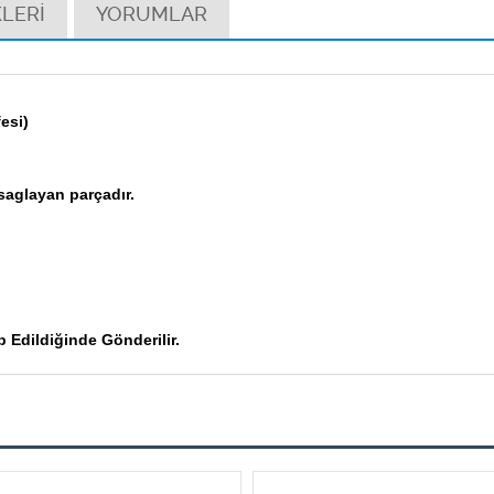
LERİ
YORUMLAR
esi)
aglayan parçadır.
.
p Edildiğinde Gönderilir.