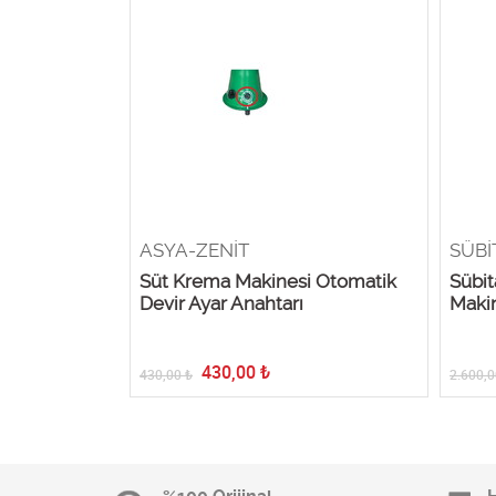
ASYA-ZENİT
SÜBİ
i Motor
Süt Krema Makinesi Otomatik
Sübit
 1 çift)
Devir Ayar Anahtarı
Maki
430,00
₺
430,00
₺
2.600,0