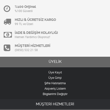
%100 Orijinal
%100 Güvenli
HIZLI & ÜCRETSİZ KARGO
99 TL ve Üzeri
İADE & DEĞİŞİM KOLAYLIĞI
Hemen Yardımcı Oluyoruz!
MÜŞTERİ HİZMETLERİ
(0850) 532 21 58
ÜYELİK
Üye Kayıt
Üye Girişi
Şifre Hatırlatma
Alışveriş Listem
Bilgilerimi Değiştir
MÜŞTERİ HİZMETLERİ