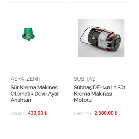
ASYA-ZENİT
SÜBİTAŞ
Süt Krema Makinesi
Sübitaş DE-140 Lt Süt
l
Otomatik Devir Ayar
Krema Makinası
Anahtarı
Motoru
430,00
₺
2.600,00
₺
430,00
₺
2.600,00
₺