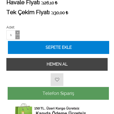
Havale Fiyatı :
126,10
₺
Tek Çekim Fiyatı :
130,00
₺
Adet
+
-
HEMEN AL
Telefon Sipariş