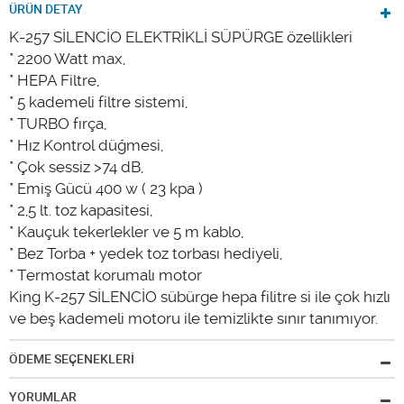
ÜRÜN DETAY
K-257 SİLENCİO ELEKTRİKLİ SÜPÜRGE özellikleri
* 2200 Watt max,
* HEPA Filtre,
* 5 kademeli filtre sistemi,
* TURBO fırça,
* Hız Kontrol düğmesi,
* Çok sessiz >74 dB,
* Emiş Gücü 400 w ( 23 kpa )
* 2,5 lt. toz kapasitesi,
* Kauçuk tekerlekler ve 5 m kablo,
* Bez Torba + yedek toz torbası hediyeli,
* Termostat korumalı motor
King K-257 SİLENCİO sübürge hepa filitre si ile çok hızlı
ve beş kademeli motoru ile temizlikte sınır tanımıyor.
ÖDEME SEÇENEKLERİ
YORUMLAR