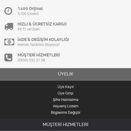
%100 Orijinal
%100 Güvenli
HIZLI & ÜCRETSİZ KARGO
99 TL ve Üzeri
İADE & DEĞİŞİM KOLAYLIĞI
Hemen Yardımcı Oluyoruz!
MÜŞTERİ HİZMETLERİ
(0850) 532 21 58
ÜYELİK
Üye Kayıt
Üye Girişi
Şifre Hatırlatma
Alışveriş Listem
Bilgilerimi Değiştir
MÜŞTERİ HİZMETLERİ