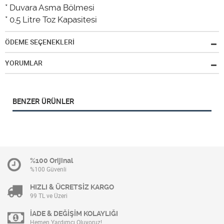
* Duvara Asma Bölmesi
* 0,5 Litre Toz Kapasitesi
ÖDEME SEÇENEKLERİ
YORUMLAR
BENZER ÜRÜNLER
%100 Orijinal
%100 Güvenli
HIZLI & ÜCRETSİZ KARGO
99 TL ve Üzeri
İADE & DEĞİŞİM KOLAYLIĞI
Hemen Yardımcı Oluyoruz!