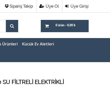
Sipariş Takip
Üye Ol
Üye Girişi
0 ürün
-
0,00
₺
s Ürünleri
Kücük Ev Aletleri
SU FİLTRELİ ELEKTRİKLİ