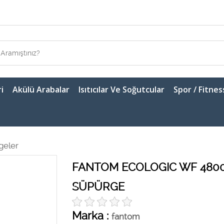
i
Akülü Arabalar
Isıtıcılar Ve Soğutcular
Spor / Fitnes
geler
FANTOM ECOLOGIC WF 4800 
SÜPÜRGE
Marka :
fantom