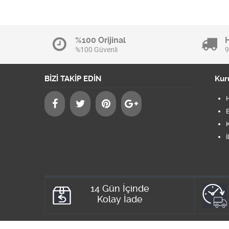
%100 Orijinal
%100 Güvenli
9
BİZİ TAKİP EDİN
Kur
B
K
İ
14 Gün İçinde
Kolay İade