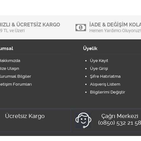
HIZLI & ÜCRETSİZ KARGO
İADE & DEĞİŞİM KOLA
9 TL ve Üzeri
Hemen Yardımcı Oluyoruz!
umsal
Üyelik
Hakkımızda
Üye Kayıt
ize Ulaşın
Üye Girişi
urumsal Bilgiler
Şifre Hatırlatma
letişim Forumları
Alışveriş Listem
Bilgilerimi Değiştir
Ücretsiz Kargo
Çağrı Merkezi
(0850) 532 21 5