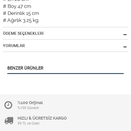
# Boy 47 cm
# Derinlik 15 cm
# Ağırlık 3.25 kg.
ÖDEME SEÇENEKLERİ
YORUMLAR
BENZER ÜRÜNLER
%100 Orijinal
%100 Güvenli
HIZLI & ÜCRETSİZ KARGO
99 TL ve Üzeri