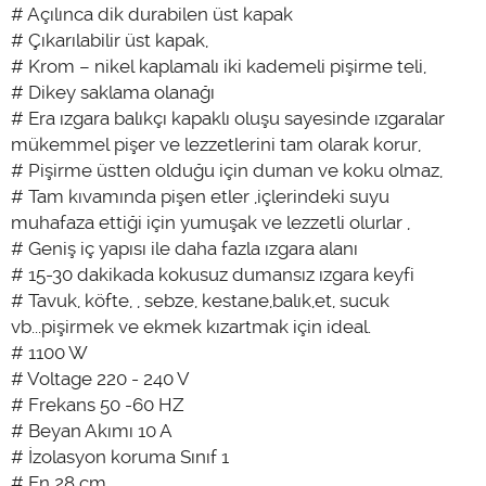
# Açılınca dik durabilen üst kapak
# Çıkarılabilir üst kapak,
# Krom – nikel kaplamalı iki kademeli pişirme teli,
# Dikey saklama olanağı
# Era ızgara balıkçı kapaklı oluşu sayesinde ızgaralar
mükemmel pişer ve lezzetlerini tam olarak korur,
# Pişirme üstten olduğu için duman ve koku olmaz,
# Tam kıvamında pişen etler ,içlerindeki suyu
muhafaza ettiği için yumuşak ve lezzetli olurlar ,
# Geniş iç yapısı ile daha fazla ızgara alanı
# 15-30 dakikada kokusuz dumansız ızgara keyfi
# Tavuk, köfte, , sebze, kestane,balık,et, sucuk
vb...pişirmek ve ekmek kızartmak için ideal.
# 1100 W
# Voltage 220 - 240 V
# Frekans 50 -60 HZ
# Beyan Akımı 10 A
# İzolasyon koruma Sınıf 1
# En 28 cm