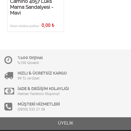
Camino 4057 Lüks
Mama Sandalyesi -
Mavi
0,00
₺
Ürün stokta yoktur
%100 Orijinal
%100 Güvenli
HIZLI & ÜCRETSİZ KARGO
99 TL ve Üzeri
İADE & DEĞİŞİM KOLAYLIĞI
Hemen Yardımcı Oluyoruz!
MÜŞTERİ HİZMETLERİ
(0850) 532 21 58
ÜYELİK