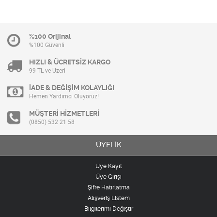
%100 Orijinal
%100 Güvenli
HIZLI & ÜCRETSİZ KARGO
99 TL ve Üzeri
İADE & DEĞİŞİM KOLAYLIĞI
Hemen Yardımcı Oluyoruz!
MÜŞTERİ HİZMETLERİ
(0850) 532 21 58
ÜYELİK
Üye Kayıt
Üye Girişi
Şifre Hatırlatma
Alışveriş Listem
Bilgilerimi Değiştir