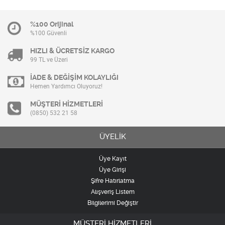
%100 Orijinal
%100 Güvenli
HIZLI & ÜCRETSİZ KARGO
99 TL ve Üzeri
İADE & DEĞİŞİM KOLAYLIĞI
Hemen Yardımcı Oluyoruz!
MÜŞTERİ HİZMETLERİ
(0850) 532 21 58
ÜYELİK
Üye Kayıt
Üye Girişi
Şifre Hatırlatma
Alışveriş Listem
Bilgilerimi Değiştir
MÜŞTERİ HİZMETLERİ