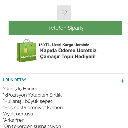
Telefon Sipariş
ÜRÜN DETAY
*Geniş İç Hacim
*3Pozisyon Yatabilen Sırtlık
*Kullanışlı büyük sepet
*Beş nokta emniyet kemeri
*Ayak öertüsü
*Arka fren
*Ön tekerden süspansiyon