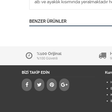
altı ve ayaklık kısımında yeralmaktadır 
BENZER ÜRÜNLER
%100 Orijinal
%100 Güvenli
9
BİZİ TAKİP EDİN
Kur
B
K
İ