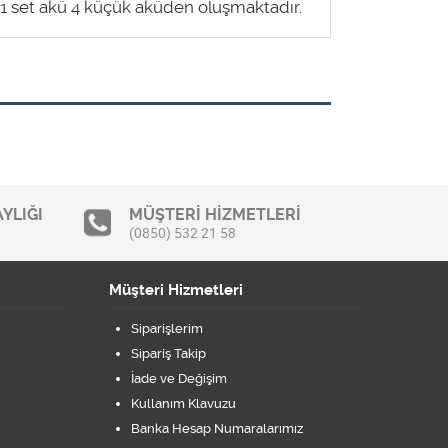
i 1 set akü 4 küçük aküden oluşmaktadır.
YLIĞI
MÜŞTERİ HİZMETLERİ
(0850) 532 21 58
Müşteri Hizmetleri
Siparişlerim
Sipariş Takip
İade ve Değişim
Kullanım Klavuzu
Banka Hesap Numaralarımız