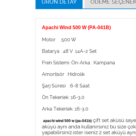
ÜRÜN DETAY
ÖDEME SEÇENEK
Apachi Wind 500 W (PA-041B)
Motor
:500 W
Batarya
:48 V 14A-2 Set
Fren Sistemi :Ön-Arka : Kampana
Amortisör
:Hidrolik
Şarj Süresi
:6-8 Saat
Ön Tekerlek
:16-3,0
Arka Tekerlek
:16-3,0
çift set aküsü sayes
apachi wind 500 w (pa-041b)
aküyü aynı anda kullanırsınız bu size çok
yapabilirsiniz.ister iseniz 2 set aküyü ay