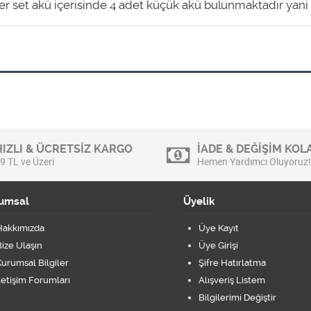
her set akü içerisinde 4 adet küçük akü bulunmaktadır yan
HIZLI & ÜCRETSİZ KARGO
İADE & DEĞİŞİM KOLA
9 TL ve Üzeri
Hemen Yardımcı Oluyoruz!
umsal
Üyelik
Hakkımızda
Üye Kayıt
ize Ulaşın
Üye Girişi
urumsal Bilgiler
Şifre Hatırlatma
letişim Forumları
Alışveriş Listem
Bilgilerimi Değiştir