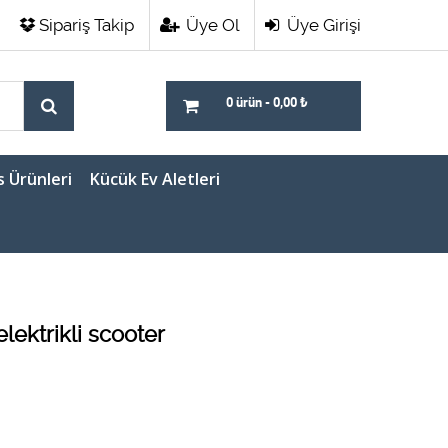
Sipariş Takip
Üye Ol
Üye Girişi
0 ürün
-
0,00
₺
s Ürünleri
Kücük Ev Aletleri
lektrikli scooter