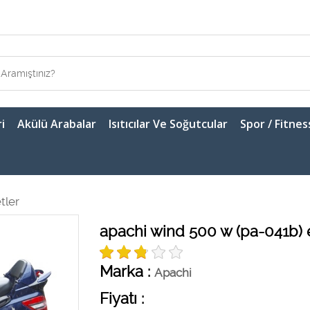
i
Akülü Arabalar
Isıtıcılar Ve Soğutcular
Spor / Fitnes
etler
apachi wind 500 w (pa-041b) e
Marka :
Apachi
Fiyatı :