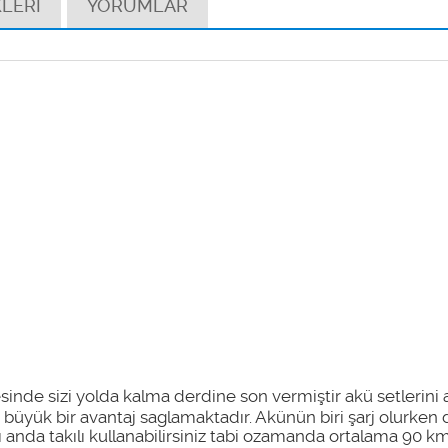
LERİ
YORUMLAR
inde sizi yolda kalma derdine son vermiştir akü setlerini ayr
 büyük bir avantaj saglamaktadır. Akünün biri şarj olurken 
nı anda takılı kullanabilirsiniz tabi ozamanda ortalama 90 km