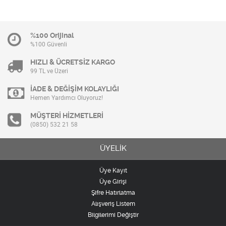
%100 Orijinal
%100 Güvenli
HIZLI & ÜCRETSİZ KARGO
99 TL ve Üzeri
İADE & DEĞİŞİM KOLAYLIĞI
Hemen Yardımcı Oluyoruz!
MÜŞTERİ HİZMETLERİ
(0850) 532 21 58
ÜYELİK
Üye Kayıt
Üye Girişi
Şifre Hatırlatma
Alışveriş Listem
Bilgilerimi Değiştir