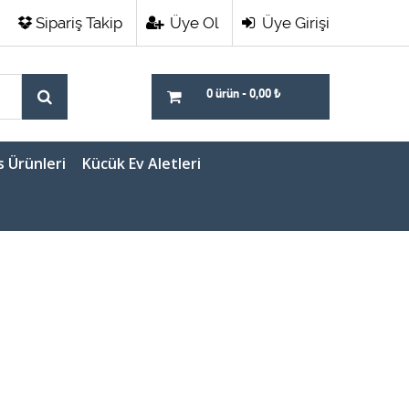
Sipariş Takip
Üye Ol
Üye Girişi
0 ürün
-
0,00
₺
s Ürünleri
Kücük Ev Aletleri