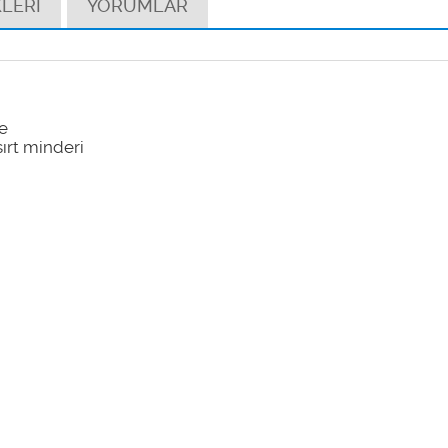
LERİ
YORUMLAR
e
ırt minderi