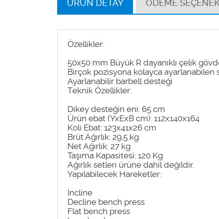
ÜRÜN DETAY
ÖDEME SEÇENEK
Özellikler:
50x50 mm Büyük R dayanıklı çelik gövd
Birçok pozisyona kolayca ayarlanabilen s
Ayarlanabilir barbell desteği
Teknik Özellikler:
Dikey desteğin eni: 65 cm
Ürün ebat (YxExB cm): 112x140x164
Koli Ebat: 123x41x26 cm
Brüt Ağırlık: 29,5 kg
Net Ağırlık: 27 kg
Taşıma Kapasitesi: 120 Kg
Ağırlık setleri ürüne dahil değildir.
Yapılabilecek Hareketler:
Incline
Decline bench press
Flat bench press