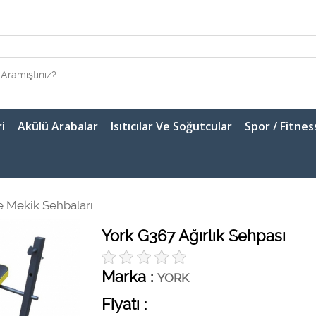
i
Akülü Arabalar
Isıtıcılar Ve Soğutcular
Spor / Fitnes
ve Mekik Sehbaları
York G367 Ağırlık Sehpası
Marka :
YORK
Fiyatı :