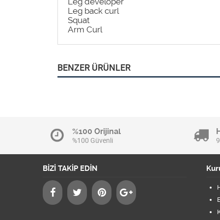
Leg developer
Leg back curl
Squat
Arm Curl
BENZER ÜRÜNLER
%100 Orijinal
%100 Güvenli
9
BİZİ TAKİP EDİN
Kur
B
K