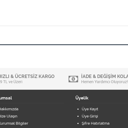
HIZLI & ÜCRETSİZ KARGO
İADE & DEĞİŞİM KOLA
9 TL ve Üzeri
Hemen Yardımcı Oluyoruz!
umsal
Üyelik
Hakkımızda
Üye Kayıt
ize Ulaşın
Üye Girişi
urumsal Bilgiler
Şifre Hatırlatma