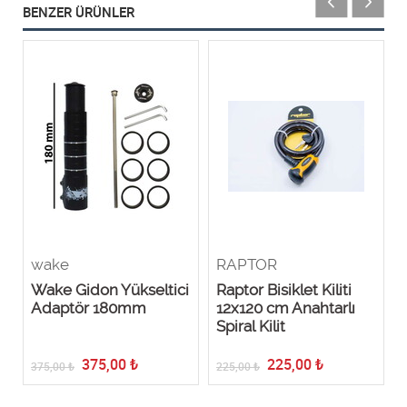
BENZER ÜRÜNLER
wake
RAPTOR
Wake Gidon Yükseltici
Raptor Bisiklet Kiliti
Adaptör 180mm
12x120 cm Anahtarlı
Spiral Kilit
375,00
₺
225,00
₺
375,00
₺
225,00
₺