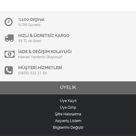
%100 Orijinal
%100 Güvenli
HIZLI & ÜCRETSİZ KARGO
99 TL ve Üzeri
İADE & DEĞİŞİM KOLAYLIĞI
Hemen Yardımcı Oluyoruz!
MÜŞTERİ HİZMETLERİ
(0850) 532 21 58
ÜYELİK
Üye Kayıt
Üye Girişi
Şifre Hatırlatma
Alışveriş Listem
Bilgilerimi Değiştir