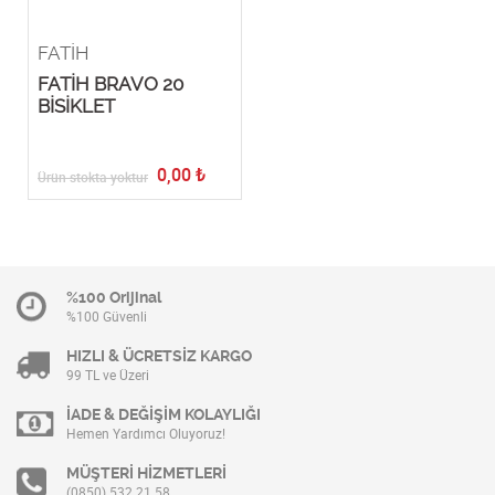
FATİH
FATİH BRAVO 20
BİSİKLET
0,00
₺
Ürün stokta yoktur
%100 Orijinal
%100 Güvenli
HIZLI & ÜCRETSİZ KARGO
99 TL ve Üzeri
İADE & DEĞİŞİM KOLAYLIĞI
Hemen Yardımcı Oluyoruz!
MÜŞTERİ HİZMETLERİ
(0850) 532 21 58