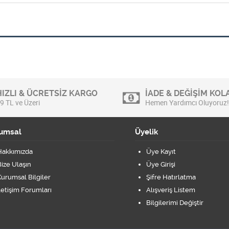
HIZLI & ÜCRETSİZ KARGO
İADE & DEĞİŞİM KOLA
9 TL ve Üzeri
Hemen Yardımcı Oluyoruz!
umsal
Üyelik
Hakkımızda
Üye Kayıt
ize Ulaşın
Üye Girişi
urumsal Bilgiler
Şifre Hatırlatma
letişim Forumları
Alışveriş Listem
Bilgilerimi Değiştir