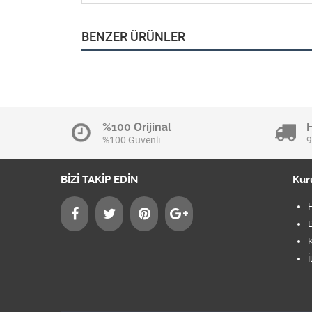
BENZER ÜRÜNLER
%100 Orijinal
%100 Güvenli
9
BİZİ TAKİP EDİN
Kur
B
K
İ