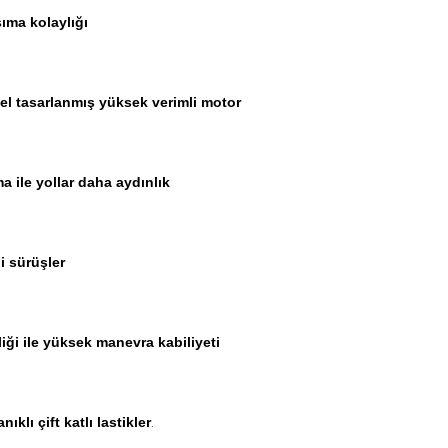
şıma kolaylığı
el tasarlanmış yüksek verimli motor
 ile yollar daha aydınlık
i sürüşler
liği ile yüksek manevra kabiliyeti
lı çift katlı lastikler
.