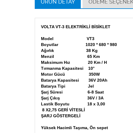
ÜRÜN DETAY
ÖDEME SEÇENEK
VOLTA VT-3 ELEKTRİKLİ BİSİKLET
Model VT3
Boyutlar 1020 * 680 * 980
Ağırlık 38 Kg
Menzil 65 Km
Maksimum Hız 20 Km / H
Tırmanma Kapasitesi 10°
Motor Gücü 350W
Batarya Kapasitesi 36V 20Ah
Batarya Tipi Jel
Şarj Süresi 6-8 Saat
Şarj Çıkış 36V / 3A
Lastik Boyutu 18 x 3,00
8 X2,75 GERİ VİTESLİ
ŞARJ GÖSTERGELİ
Yüksek Hacimli Taşıma, Ön sepet