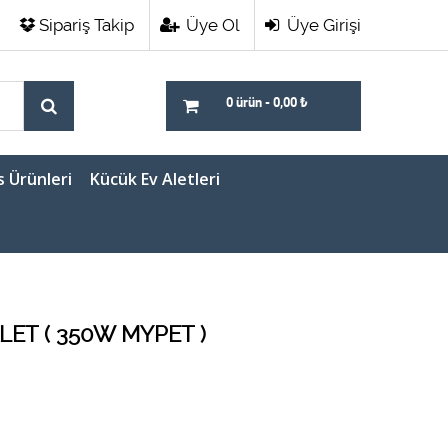
Sipariş Takip
Üye Ol
Üye Girişi
0 ürün
-
0,00
₺
s Ürünleri
Kücük Ev Aletleri
KLET ( 350W MYPET )