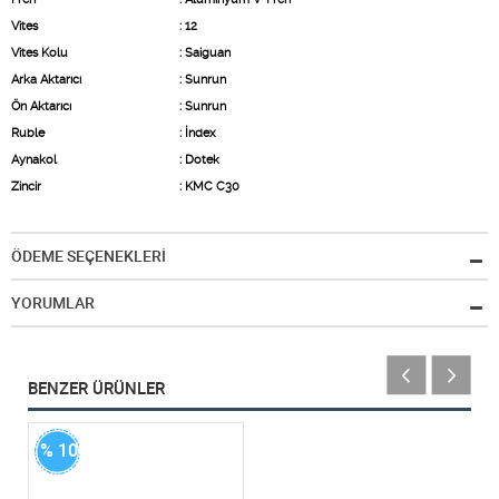
Vites
: 12
Vites Kolu
: Saiguan
Arka Aktarıcı
: Sunrun
Ön Aktarıcı
: Sunrun
Ruble
: İndex
Aynakol
: Dotek
Zincir
: KMC C30
ÖDEME SEÇENEKLERİ
YORUMLAR
BENZER ÜRÜNLER
% 100