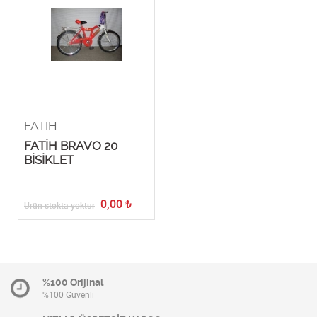
FATİH
FATİH BRAVO 20
BİSİKLET
0,00
₺
Ürün stokta yoktur
%100 Orijinal
%100 Güvenli