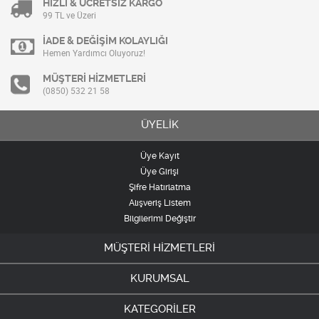
HIZLI & ÜCRETSİZ KARGO
99 TL ve Üzeri
İADE & DEĞİŞİM KOLAYLIĞI
Hemen Yardımcı Oluyoruz!
MÜŞTERİ HİZMETLERİ
(0850) 532 21 58
ÜYELİK
Üye Kayıt
Üye Girişi
Şifre Hatırlatma
Alışveriş Listem
Bilgilerimi Değiştir
MÜŞTERİ HİZMETLERİ
KURUMSAL
KATEGORİLER