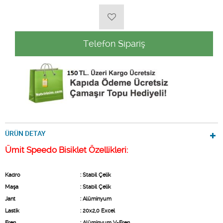
Telefon Sipariş
ÜRÜN DETAY
Ümit Speedo Bisiklet Özellikleri:
Kadro                        
: Stabil Çelik
Maşa
: Stabil Çelik
Jant
: Alüminyum
Lastik   
: 20x2,0 Excel
Fren
: Alüminyum V-Fren