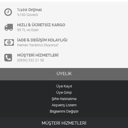
%100 Orijinal
%100 Güvenli
HIZLI & ÜCRETSİZ KARGO
99 TL ve Üzeri
İADE & DEĞİŞİM KOLAYLIĞI
Hemen Yardımcı Oluyoruz!
MÜŞTERİ HİZMETLERİ
(0850) 532 21 58
ÜYELİK
Üye Kayıt
Üye Girişi
Şifre Hatırlatma
Alışveriş Listem
Bilgilerimi Değiştir
MÜŞTERİ HİZMETLERİ