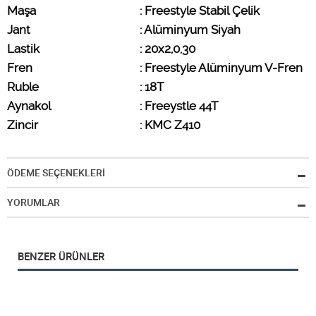
Maşa
: Freestyle Stabil Çelik
Jant
: Alüminyum Siyah
Lastik   
: 20x2,0,30
Fren
: Freestyle Alüminyum V-Fren
Ruble
: 18T
Aynakol
: Freeystle 44T
Zincir
: KMC Z410
ÖDEME SEÇENEKLERİ
YORUMLAR
BENZER ÜRÜNLER