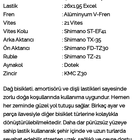
Lastik   
: 26x1.95 Excel
Fren
: Alüminyum V-Fren
Vites
: 21 Vites
Vites Kolu
: Shimano ST-EF41
Arka Aktarıcı
: Shimano TX-35
Ön Aktarıcı
: Shimano FD-TZ30
Ruble
: Shimano TZ-21
Aynakol
: Dotek
Zincir
: KMC Z30
Dağ bisikleti, amortisörü ve dişli lastikleri sayesinde
zorlu doğa koşullarında kullanıma uygundur. Hemen
her zeminde güzel yol tutuşu sağlar. Birkaç ayar ve
parça ilavesiyle diğer bisiklet türlerine kolaylıkla
dönüştürülebilmektedir. Daha dar pürüzsüz yüzeye
sahip lastik kullanarak şehir içinde ve uzun turlarda
seyahat edebilir stresten uzak, sağlıklı ve çevre dostu