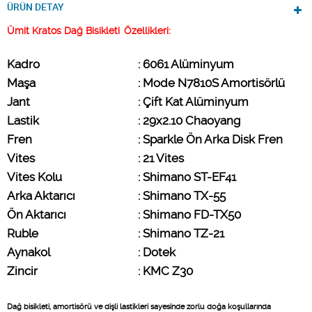
ÜRÜN DETAY
Ümit Kratos Dağ Bisikleti
Özellikleri:
Kadro                        
: 6061 Alüminyum
Maşa
: Mode N7810S Amortisörlü
Jant
: Çift Kat Alüminyum
Lastik   
: 29x2.10 Chaoyang
Fren
: Sparkle Ön Arka Disk Fren
Vites
: 21 Vites
Vites Kolu
: Shimano ST-EF41
Arka Aktarıcı
: Shimano TX-55
Ön Aktarıcı
: Shimano FD-TX50
Ruble
: Shimano TZ-21
Aynakol
: Dotek
Zincir
: KMC Z30
Dağ bisikleti, amortisörü ve dişli lastikleri sayesinde zorlu doğa koşullarında