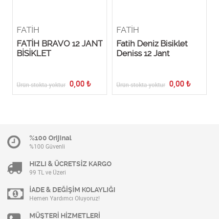
FATİH
FATİH
FATİH BRAVO 12 JANT
Fatih Deniz Bisiklet
BİSİKLET
Deniss 12 Jant
0,00
₺
0,00
₺
Ürün stokta yoktur
Ürün stokta yoktur
Ü
%100 Orijinal
%100 Güvenli
HIZLI & ÜCRETSİZ KARGO
99 TL ve Üzeri
İADE & DEĞİŞİM KOLAYLIĞI
Hemen Yardımcı Oluyoruz!
MÜŞTERİ HİZMETLERİ