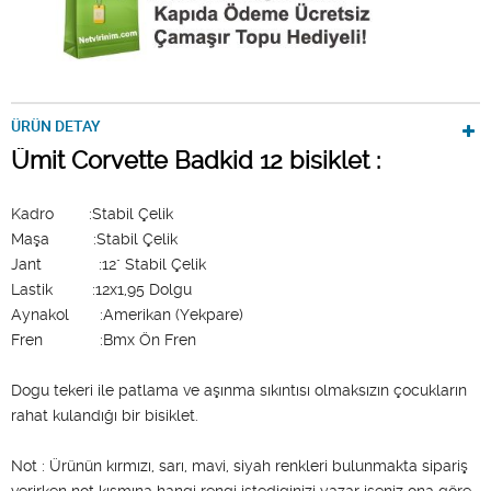
ÜRÜN DETAY
Ümit Corvette Badkid 12 bisiklet :
Kadro :Stabil Çelik
Maşa :Stabil Çelik
Jant :12" Stabil Çelik
Lastik :12x1,95 Dolgu
Aynakol :Amerikan (Yekpare)
Fren :Bmx Ön Fren
Dogu tekeri ile patlama ve aşınma sıkıntısı olmaksızın çocukların
rahat kulandığı bir bisiklet.
Not : Ürünün kırmızı, sarı, mavi, siyah renkleri bulunmakta sipariş
verirken not kısmına hangi rengi istediginizi yazar iseniz ona göre