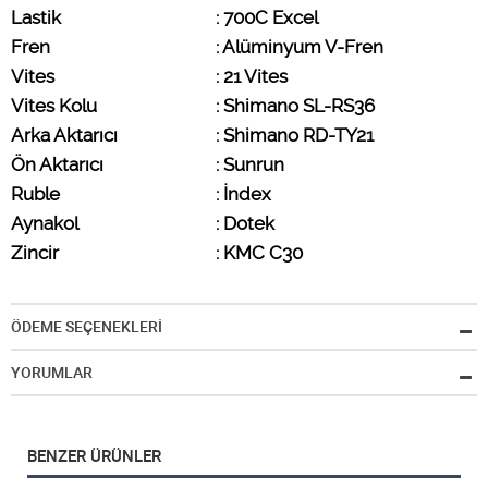
Lastik   
: 700C Excel
Fren
: Alüminyum V-Fren
Vites
: 21 Vites
Vites Kolu
: Shimano SL-RS36
Arka Aktarıcı
: Shimano RD-TY21
Ön Aktarıcı
: Sunrun
Ruble
: İndex
Aynakol
: Dotek
Zincir
: KMC C30
ÖDEME SEÇENEKLERİ
YORUMLAR
BENZER ÜRÜNLER