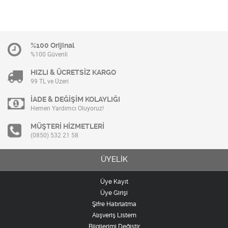
%100 Orijinal
%100 Güvenli
HIZLI & ÜCRETSİZ KARGO
99 TL ve Üzeri
İADE & DEĞİŞİM KOLAYLIĞI
Hemen Yardımcı Oluyoruz!
MÜŞTERİ HİZMETLERİ
(0850) 532 21 58
ÜYELİK
Üye Kayıt
Üye Girişi
Şifre Hatırlatma
Alışveriş Listem
Bilgilerimi Değiştir