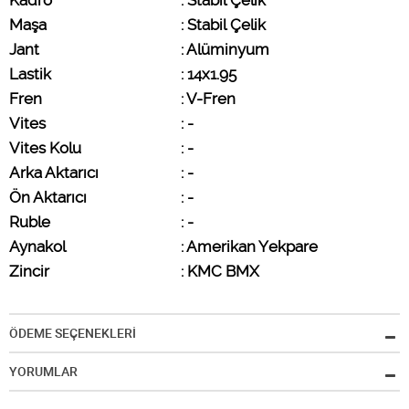
Kadro                        
: Stabil Çelik
Maşa
: Stabil Çelik
Jant
: Alüminyum
Lastik   
: 14x1.95
Fren
: V-Fren
Vites
: -
Vites Kolu
: -
Arka Aktarıcı
: -
Ön Aktarıcı
: -
Ruble
: -
Aynakol
: Amerikan Yekpare
Zincir
: KMC BMX
ÖDEME SEÇENEKLERİ
YORUMLAR