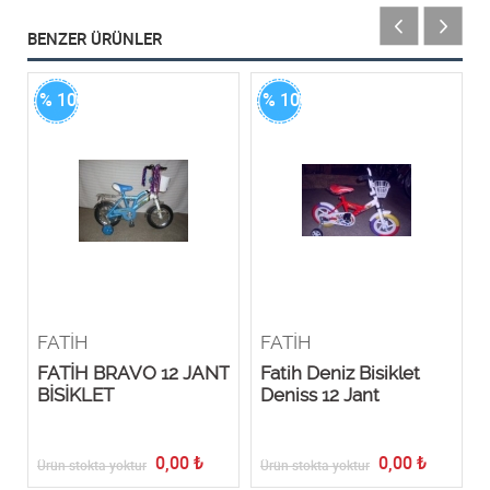
BENZER ÜRÜNLER
% 100
% 100
FATİH
FATİH
FATİH BRAVO 12 JANT
Fatih Deniz Bisiklet
BİSİKLET
Deniss 12 Jant
0,00
₺
0,00
₺
Ürün stokta yoktur
Ürün stokta yoktur
Ü