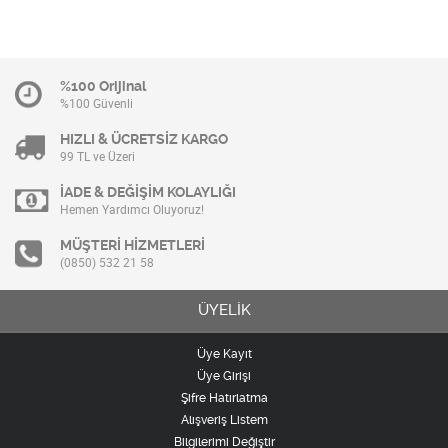
%100 Orijinal
%100 Güvenli
HIZLI & ÜCRETSİZ KARGO
99 TL ve Üzeri
İADE & DEĞİŞİM KOLAYLIĞI
Hemen Yardımcı Oluyoruz!
MÜŞTERİ HİZMETLERİ
(0850) 532 21 58
ÜYELİK
Üye Kayıt
Üye Girişi
Şifre Hatırlatma
Alışveriş Listem
Bilgilerimi Değiştir