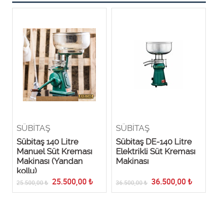
SÜBİTAŞ
SÜBİTAŞ
e
Sübitaş 140 Litre
Sübitaş DE-140 Litre
Manuel Süt Kreması
Elektrikli Süt Kreması
Makinası (Yandan
Makinası
kollu)
25.500,00
₺
36.500,00
₺
25.500,00
₺
36.500,00
₺