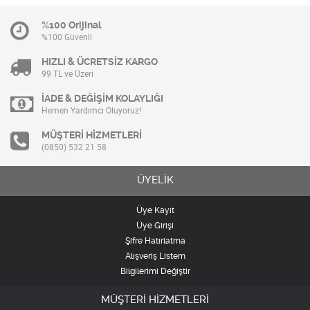
%100 Orijinal
%100 Güvenli
HIZLI & ÜCRETSİZ KARGO
99 TL ve Üzeri
İADE & DEĞİŞİM KOLAYLIĞI
Hemen Yardımcı Oluyoruz!
MÜŞTERİ HİZMETLERİ
(0850) 532 21 58
ÜYELİK
Üye Kayıt
Üye Girişi
Şifre Hatırlatma
Alışveriş Listem
Bilgilerimi Değiştir
MÜŞTERİ HİZMETLERİ