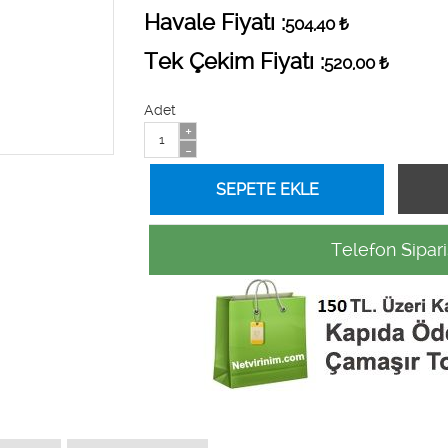
Havale Fiyatı :
504,40
₺
Tek Çekim Fiyatı :
520,00
₺
Adet
+
-
Telefon Sipari