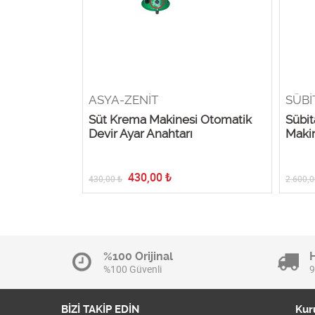
ASYA-ZENİT
SÜBİ
i Motor
Süt Krema Makinesi Otomatik
Sübit
 1 çift)
Devir Ayar Anahtarı
Maki
430,00
₺
430,00
₺
2.600,0
%100 Orijinal
%100 Güvenli
9
BİZİ TAKİP EDİN
Kur