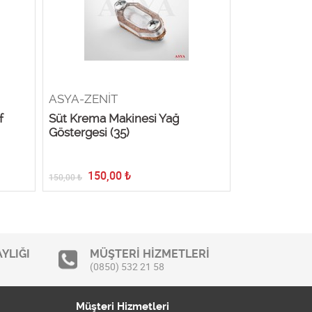
ASYA-ZENİT
ASYA-ZENİ
f
Süt Krema Makinesi Yağ
Süt Krema M
Göstergesi (35)
Teli
150,00
₺
58,85
150,00
₺
58,85
₺
YLIĞI
MÜŞTERİ HİZMETLERİ
(0850) 532 21 58
Müşteri Hizmetleri