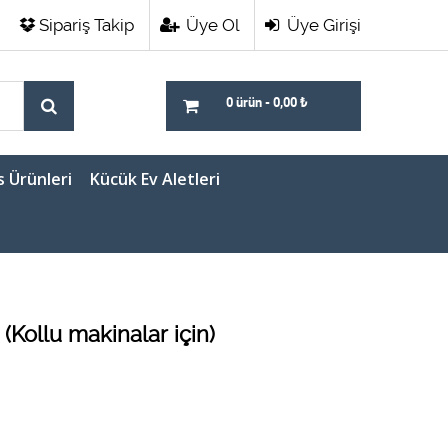
Sipariş Takip
Üye Ol
Üye Girişi
0 ürün
-
0,00
₺
s Ürünleri
Kücük Ev Aletleri
(Kollu makinalar için)