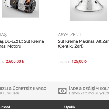
TAŞ
ASYA-ZENİT
aş DE-140 Lt Süt Krema
Süt Krema Makinası Alt Zar
nası Motoru
(Çentikli Zarf)
2.600,00
₺
125,00
₺
0
₺
125,00
₺
HIZLI & ÜCRETSİZ KARGO
İADE & DEĞİŞİM KOLA
9 TL ve Üzeri
Hemen Yardımcı Oluyoruz!
umsal
Üyelik